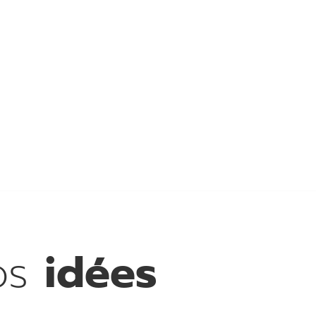
os
idées