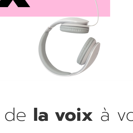
z de
la voix
à v